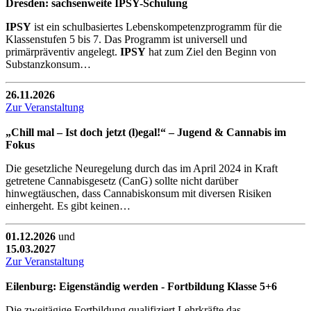
Dresden: sachsenweite IPSY-Schulung
IPSY
ist ein schulbasiertes Lebenskompetenzprogramm für die
Klassenstufen 5 bis 7. Das Programm ist universell und
primärpräventiv angelegt.
IPSY
hat zum Ziel den Beginn von
Substanzkonsum…
26.11.2026
Zur Veranstaltung
„Chill mal – Ist doch jetzt (l)egal!“ – Jugend & Cannabis im
Fokus
Die gesetzliche Neuregelung durch das im April 2024 in Kraft
getretene Cannabisgesetz (CanG) sollte nicht darüber
hinwegtäuschen, dass Cannabiskonsum mit diversen Risiken
einhergeht. Es gibt keinen…
01.12.2026
und
15.03.2027
Zur Veranstaltung
Eilenburg: Eigenständig werden - Fortbildung Klasse 5+6
Die zweitägige Fortbildung qualifiziert Lehrkräfte das