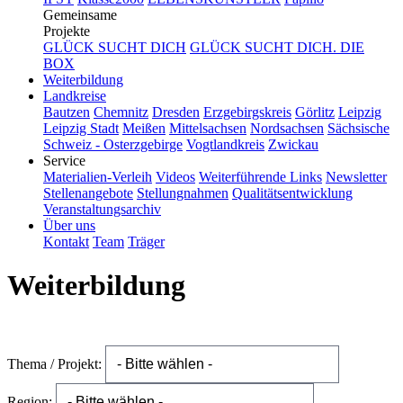
Gemeinsame
Projekte
GLÜCK SUCHT DICH
GLÜCK SUCHT DICH. DIE
BOX
Weiterbildung
Landkreise
Bautzen
Chemnitz
Dresden
Erzgebirgskreis
Görlitz
Leipzig
Leipzig Stadt
Meißen
Mittelsachsen
Nordsachsen
Sächsische
Schweiz - Osterzgebirge
Vogtlandkreis
Zwickau
Service
Materialien-Verleih
Videos
Weiterführende Links
Newsletter
Stellenangebote
Stellungnahmen
Qualitätsentwicklung
Veranstaltungsarchiv
Über uns
Kontakt
Team
Träger
Weiterbildung
Thema / Projekt:
Region: