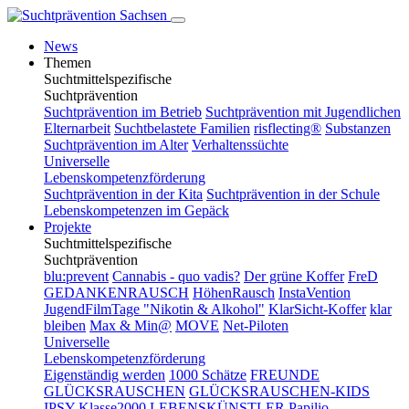
News
Themen
Suchtmittelspezifische
Suchtprävention
Suchtprävention im Betrieb
Suchtprävention mit Jugendlichen
Elternarbeit
Suchtbelastete Familien
risflecting®
Substanzen
Suchtprävention im Alter
Verhaltenssüchte
Universelle
Lebenskompetenzförderung
Suchtprävention in der Kita
Suchtprävention in der Schule
Lebenskompetenzen im Gepäck
Projekte
Suchtmittelspezifische
Suchtprävention
blu:prevent
Cannabis - quo vadis?
Der grüne Koffer
FreD
GEDANKENRAUSCH
HöhenRausch
InstaVention
JugendFilmTage "Nikotin & Alkohol"
KlarSicht-Koffer
klar
bleiben
Max & Min@
MOVE
Net-Piloten
Universelle
Lebenskompetenzförderung
Eigenständig werden
1000 Schätze
FREUNDE
GLÜCKSRAUSCHEN
GLÜCKSRAUSCHEN-KIDS
IPSY
Klasse2000
LEBENSKÜNSTLER
Papilio