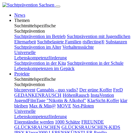
News
Themen
Suchtmittelspezifische
Suchtprävention
Suchtprävention im Betrieb
Suchtprävention mit Jugendlichen
Elternarbeit
Suchtbelastete Familien
risflecting®
Substanzen
Suchtprävention im Alter
Verhaltenssüchte
Universelle
Lebenskompetenzförderung
Suchtprävention in der Kita
Suchtprävention in der Schule
Lebenskompetenzen im Gepäck
Projekte
Suchtmittelspezifische
Suchtprävention
blu:prevent
Cannabis - quo vadis?
Der grüne Koffer
FreD
GEDANKENRAUSCH
HöhenRausch
InstaVention
JugendFilmTage "Nikotin & Alkohol"
KlarSicht-Koffer
klar
bleiben
Max & Min@
MOVE
Net-Piloten
Universelle
Lebenskompetenzförderung
Eigenständig werden
1000 Schätze
FREUNDE
GLÜCKSRAUSCHEN
GLÜCKSRAUSCHEN-KIDS
IPSY
Klasse2000
LEBENSKÜNSTLER
Papilio