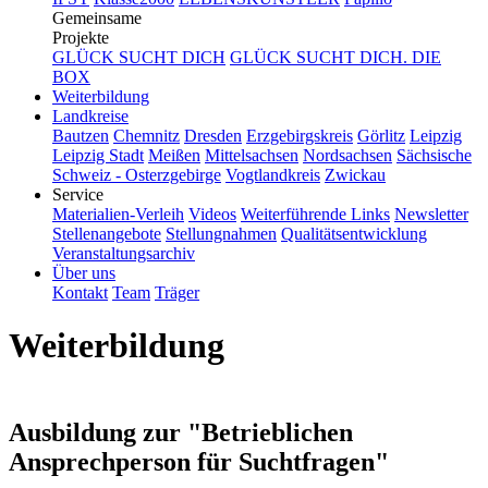
Gemeinsame
Projekte
GLÜCK SUCHT DICH
GLÜCK SUCHT DICH. DIE
BOX
Weiterbildung
Landkreise
Bautzen
Chemnitz
Dresden
Erzgebirgskreis
Görlitz
Leipzig
Leipzig Stadt
Meißen
Mittelsachsen
Nordsachsen
Sächsische
Schweiz - Osterzgebirge
Vogtlandkreis
Zwickau
Service
Materialien-Verleih
Videos
Weiterführende Links
Newsletter
Stellenangebote
Stellungnahmen
Qualitätsentwicklung
Veranstaltungsarchiv
Über uns
Kontakt
Team
Träger
Weiterbildung
Ausbildung zur "Betrieblichen
Ansprechperson für Suchtfragen"