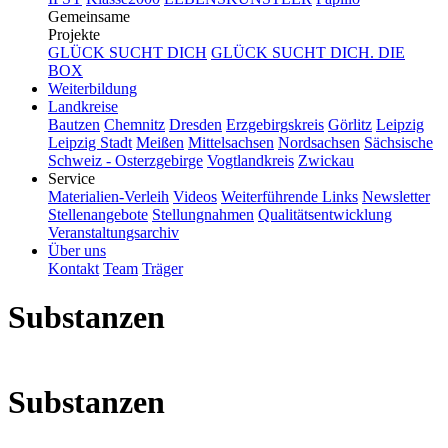
Gemeinsame
Projekte
GLÜCK SUCHT DICH
GLÜCK SUCHT DICH. DIE
BOX
Weiterbildung
Landkreise
Bautzen
Chemnitz
Dresden
Erzgebirgskreis
Görlitz
Leipzig
Leipzig Stadt
Meißen
Mittelsachsen
Nordsachsen
Sächsische
Schweiz - Osterzgebirge
Vogtlandkreis
Zwickau
Service
Materialien-Verleih
Videos
Weiterführende Links
Newsletter
Stellenangebote
Stellungnahmen
Qualitätsentwicklung
Veranstaltungsarchiv
Über uns
Kontakt
Team
Träger
Substanzen
Substanzen