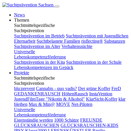
News
Themen
Suchtmittelspezifische
Suchtprävention
Suchtprävention im Betrieb
Suchtprävention mit Jugendlichen
Elternarbeit
Suchtbelastete Familien
risflecting®
Substanzen
Suchtprävention im Alter
Verhaltenssüchte
Universelle
Lebenskompetenzförderung
Suchtprävention in der Kita
Suchtprävention in der Schule
Lebenskompetenzen im Gepäck
Projekte
Suchtmittelspezifische
Suchtprävention
blu:prevent
Cannabis - quo vadis?
Der grüne Koffer
FreD
GEDANKENRAUSCH
HöhenRausch
InstaVention
JugendFilmTage "Nikotin & Alkohol"
KlarSicht-Koffer
klar
bleiben
Max & Min@
MOVE
Net-Piloten
Universelle
Lebenskompetenzförderung
Eigenständig werden
1000 Schätze
FREUNDE
GLÜCKSRAUSCHEN
GLÜCKSRAUSCHEN-KIDS
IPSY
Klasse2000
LEBENSKÜNSTLER
Papilio