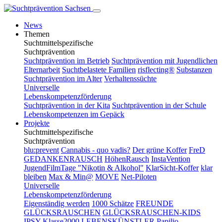
News
Themen
Suchtmittelspezifische
Suchtprävention
Suchtprävention im Betrieb
Suchtprävention mit Jugendlichen
Elternarbeit
Suchtbelastete Familien
risflecting®
Substanzen
Suchtprävention im Alter
Verhaltenssüchte
Universelle
Lebenskompetenzförderung
Suchtprävention in der Kita
Suchtprävention in der Schule
Lebenskompetenzen im Gepäck
Projekte
Suchtmittelspezifische
Suchtprävention
blu:prevent
Cannabis - quo vadis?
Der grüne Koffer
FreD
GEDANKENRAUSCH
HöhenRausch
InstaVention
JugendFilmTage "Nikotin & Alkohol"
KlarSicht-Koffer
klar
bleiben
Max & Min@
MOVE
Net-Piloten
Universelle
Lebenskompetenzförderung
Eigenständig werden
1000 Schätze
FREUNDE
GLÜCKSRAUSCHEN
GLÜCKSRAUSCHEN-KIDS
IPSY
Klasse2000
LEBENSKÜNSTLER
Papilio