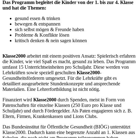
Das Programm begleitet die Kinder von der 1. bis zur 4. Klasse
und hat die Themen:
gesund essen & trinken
bewegen & entspannen
sich selbst mögen & Freunde haben
Probleme & Konflikte lösen
kritisch denken & nein sagen können
Klasse2000
arbeitet mit einem positiven Ansatz: Spielerisch erfahren
die Kinder, wie viel Spaß es macht, gesund zu leben. Das Programm
umfasst 15 Unterrichtseinheiten pro Schuljahr. Diese werden von
Lehrkräften sowie speziell geschulten
Klasse2000
-
Gesundheitsförderern umgesetzt. Für die Lehrkräfte gibt es
detailliert ausgearbeitete Stundenkonzepte und ansprechende
Materialien. Eine Lehrerfortbildung ist nicht nötig.
Finanziert wird
Klasse2000
durch Spenden, meist in Form von
Patenschaften für einzelne Klassen (250 Euro pro Klasse und
Schuljahr) und durch Fördergelder. Als Paten engagieren sich z. B.
Eltern, Firmen, Krankenkassen und Lions Clubs.
Das Bundesinstitut für Öffentliche Gesundheit (BIÖG) unterstützt
Klasse2000. Dadurch kann eine begrenzte Anzahl an 1. Klassen aus
Schulen, die noch nicht am Programm teilgenommen haben,