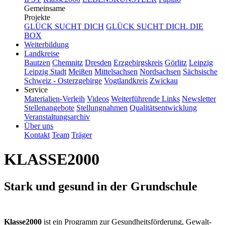
Gemeinsame
Projekte
GLÜCK SUCHT DICH
GLÜCK SUCHT DICH. DIE
BOX
Weiterbildung
Landkreise
Bautzen
Chemnitz
Dresden
Erzgebirgskreis
Görlitz
Leipzig
Leipzig Stadt
Meißen
Mittelsachsen
Nordsachsen
Sächsische
Schweiz - Osterzgebirge
Vogtlandkreis
Zwickau
Service
Materialien-Verleih
Videos
Weiterführende Links
Newsletter
Stellenangebote
Stellungnahmen
Qualitätsentwicklung
Veranstaltungsarchiv
Über uns
Kontakt
Team
Träger
KLASSE2000
Stark und gesund in der Grundschule
Klasse2000
ist ein Programm zur Gesundheitsförderung, Gewalt-