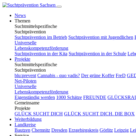
News
Themen
Suchtmittelspezifische
Suchtprävention
Suchtprävention im Betrieb
Suchtprävention mit Jugendlichen
Universelle
Lebenskompetenzförderung
Suchtprävention in der Kita
Suchtprävention in der Schule
Leb
Projekte
Suchtmittelspezifische
Suchtprävention
blu:prevent
Cannabis - quo vadis?
Der grüne Koffer
FreD
GE
Net-Piloten
Universelle
Lebenskompetenzförderung
Eigenständig werden
1000 Schätze
FREUNDE
GLÜCKSRA
Gemeinsame
Projekte
GLÜCK SUCHT DICH
GLÜCK SUCHT DICH. DIE BOX
Weiterbildung
Landkreise
Bautzen
Chemnitz
Dresden
Erzgebirgskreis
Görlitz
Leipzig
Lei
Service