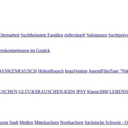
Elternarbeit
Suchtbelastete Familien
risflecting®
Substanzen
Suchtpräve
enskompetenzen im Gepäck
DANKENRAUSCH
HöhenRausch
InstaVention
JugendFilmTage "Nik
USCHEN
GLÜCKSRAUSCHEN-KIDS
IPSY
Klasse2000
LEBENS
pzig Stadt
Meißen
Mittelsachsen
Nordsachsen
Sächsische Schweiz - O