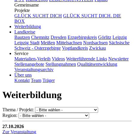
Gemeinsame
Projekte
GLÜCK SUCHT DICH
GLÜCK SUCHT DICH. DIE
BOX
Weiterbildung
Landkreise
Bautzen
Chemnitz
Dresden
Erzgebirgskreis
Görlitz
Leipzig
Leipzig Stadt
Meißen
Mittelsachsen
Nordsachsen
Sächsische
Schweiz - Osterzgebirge
Vogtlandkreis
Zwickau
Service
Materialien-Verleih
Videos
Weiterführende Links
Newsletter
Stellenangebote
Stellungnahmen
Qualitätsentwicklung
Veranstaltungsarchiv
Über uns
Kontakt
Team
Träger
Weiterbildung
Thema / Projekt:
Region:
27.10.2026
Zur Veranstaltung