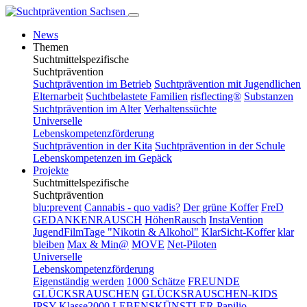
News
Themen
Suchtmittelspezifische
Suchtprävention
Suchtprävention im Betrieb
Suchtprävention mit Jugendlichen
Elternarbeit
Suchtbelastete Familien
risflecting®
Substanzen
Suchtprävention im Alter
Verhaltenssüchte
Universelle
Lebenskompetenzförderung
Suchtprävention in der Kita
Suchtprävention in der Schule
Lebenskompetenzen im Gepäck
Projekte
Suchtmittelspezifische
Suchtprävention
blu:prevent
Cannabis - quo vadis?
Der grüne Koffer
FreD
GEDANKENRAUSCH
HöhenRausch
InstaVention
JugendFilmTage "Nikotin & Alkohol"
KlarSicht-Koffer
klar
bleiben
Max & Min@
MOVE
Net-Piloten
Universelle
Lebenskompetenzförderung
Eigenständig werden
1000 Schätze
FREUNDE
GLÜCKSRAUSCHEN
GLÜCKSRAUSCHEN-KIDS
IPSY
Klasse2000
LEBENSKÜNSTLER
Papilio