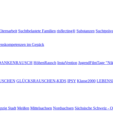
Elternarbeit
Suchtbelastete Familien
risflecting®
Substanzen
Suchtpräve
enskompetenzen im Gepäck
DANKENRAUSCH
HöhenRausch
InstaVention
JugendFilmTage "Nik
USCHEN
GLÜCKSRAUSCHEN-KIDS
IPSY
Klasse2000
LEBENS
pzig Stadt
Meißen
Mittelsachsen
Nordsachsen
Sächsische Schweiz - O