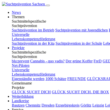
News
Themen
Suchtmittelspezifische
Suchtprävention
Suchtprävention im Betrieb
Suchtprävention mit Jugendlichen
Universelle
Lebenskompetenzförderung
Suchtprävention in der Kita
Suchtprävention in der Schule
Leb
Projekte
Suchtmittelspezifische
Suchtprävention
blu:prevent
Cannabis - quo vadis?
Der grüne Koffer
FreD
GE
Net-Piloten
Universelle
Lebenskompetenzförderung
Eigenständig werden
1000 Schätze
FREUNDE
GLÜCKSRA
Gemeinsame
Projekte
GLÜCK SUCHT DICH
GLÜCK SUCHT DICH. DIE BOX
Weiterbildung
Landkreise
Bautzen
Chemnitz
Dresden
Erzgebirgskreis
Görlitz
Leipzig
Lei
Service