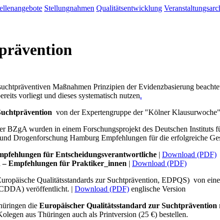
ellenangebote
Stellungnahmen
Qualitätsentwicklung
Veranstaltungsarc
tprävention
i suchtpräventiven Maßnahmen Prinzipien der Evidenzbasierung beachtet 
eits vorliegt und dieses systematisch nutzen
.
Suchtprävention
von der Expertengruppe der "Kölner Klausurwoche" 
 BZgA wurden in einem Forschungsprojekt des Deutschen Instituts fü
- und Drogenforschung Hamburg Empfehlungen für die erfolgreiche Gest
mpfehlungen für Entscheidungsverantwortliche
|
Download (PDF)
en – Empfehlungen für Praktiker_innen
|
Download (PDF)
uropäische Qualitätsstandards zur Suchtprävention, EDPQS) von einem 
CDDA) veröffentlicht. |
Download (PDF)
englische Version
Thüringen die
Europäischer Qualitätsstandard zur Suchtprävention
olegen aus Thüringen auch als Printversion (25 €) bestellen.