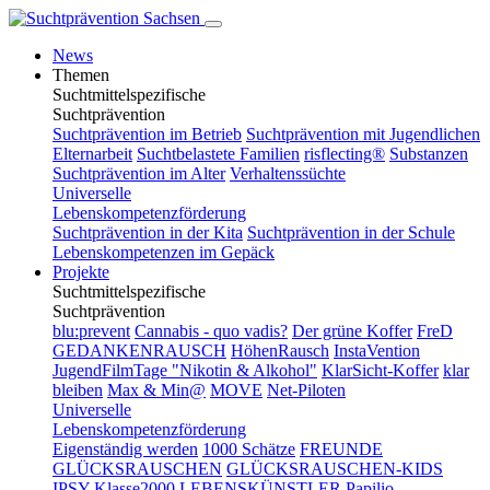
News
Themen
Suchtmittelspezifische
Suchtprävention
Suchtprävention im Betrieb
Suchtprävention mit Jugendlichen
Elternarbeit
Suchtbelastete Familien
risflecting®
Substanzen
Suchtprävention im Alter
Verhaltenssüchte
Universelle
Lebenskompetenzförderung
Suchtprävention in der Kita
Suchtprävention in der Schule
Lebenskompetenzen im Gepäck
Projekte
Suchtmittelspezifische
Suchtprävention
blu:prevent
Cannabis - quo vadis?
Der grüne Koffer
FreD
GEDANKENRAUSCH
HöhenRausch
InstaVention
JugendFilmTage "Nikotin & Alkohol"
KlarSicht-Koffer
klar
bleiben
Max & Min@
MOVE
Net-Piloten
Universelle
Lebenskompetenzförderung
Eigenständig werden
1000 Schätze
FREUNDE
GLÜCKSRAUSCHEN
GLÜCKSRAUSCHEN-KIDS
IPSY
Klasse2000
LEBENSKÜNSTLER
Papilio