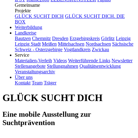
Gemeinsame
Projekte
GLÜCK SUCHT DICH
GLÜCK SUCHT DICH. DIE
BOX
Weiterbildung
Landkreise
Bautzen
Chemnitz
Dresden
Erzgebirgskreis
Görlitz
Leipzig
Leipzig Stadt
Meißen
Mittelsachsen
Nordsachsen
Sächsische
Schweiz - Osterzgebirge
Vogtlandkreis
Zwickau
Service
Materialien-Verleih
Videos
Weiterführende Links
Newsletter
Stellenangebote
Stellungnahmen
Qualitätsentwicklung
Veranstaltungsarchiv
Über uns
Kontakt
Team
Träger
GLÜCK SUCHT DICH
Eine mobile Ausstellung zur
Suchtprävention