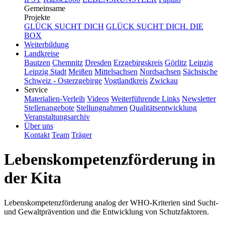
Gemeinsame
Projekte
GLÜCK SUCHT DICH
GLÜCK SUCHT DICH. DIE
BOX
Weiterbildung
Landkreise
Bautzen
Chemnitz
Dresden
Erzgebirgskreis
Görlitz
Leipzig
Leipzig Stadt
Meißen
Mittelsachsen
Nordsachsen
Sächsische
Schweiz - Osterzgebirge
Vogtlandkreis
Zwickau
Service
Materialien-Verleih
Videos
Weiterführende Links
Newsletter
Stellenangebote
Stellungnahmen
Qualitätsentwicklung
Veranstaltungsarchiv
Über uns
Kontakt
Team
Träger
Lebenskompetenzförderung in
der Kita
Lebenskompetenzförderung analog der WHO-Kriterien sind Sucht-
und Gewaltprävention und die Entwicklung von Schutzfaktoren.