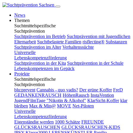
News
Themen
Suchtmittelspezifische
Suchtprävention
Suchtprävention im Betrieb
Suchtprävention mit Jugendlichen
Elternarbeit
Suchtbelastete Familien
risflecting®
Substanzen
Suchtprävention im Alter
Verhaltenssüchte
Universelle
Lebenskompetenzförderung
Suchtprävention in der Kita
Suchtprävention in der Schule
Lebenskompetenzen im Gepäck
Projekte
Suchtmittelspezifische
Suchtprävention
blu:prevent
Cannabis - quo vadis?
Der grüne Koffer
FreD
GEDANKENRAUSCH
HöhenRausch
InstaVention
JugendFilmTage "Nikotin & Alkohol"
KlarSicht-Koffer
klar
bleiben
Max & Min@
MOVE
Net-Piloten
Universelle
Lebenskompetenzförderung
Eigenständig werden
1000 Schätze
FREUNDE
GLÜCKSRAUSCHEN
GLÜCKSRAUSCHEN-KIDS
IPSY
Klasse2000
LEBENSKÜNSTLER
Papilio