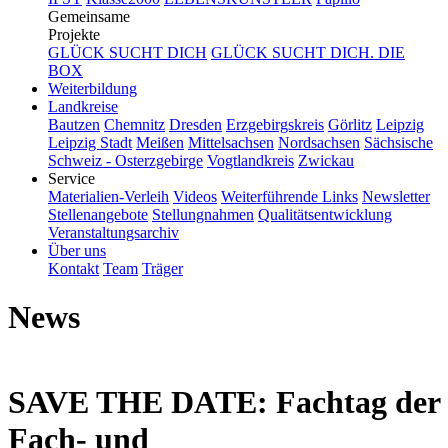
Gemeinsame
Projekte
GLÜCK SUCHT DICH
GLÜCK SUCHT DICH. DIE
BOX
Weiterbildung
Landkreise
Bautzen
Chemnitz
Dresden
Erzgebirgskreis
Görlitz
Leipzig
Leipzig Stadt
Meißen
Mittelsachsen
Nordsachsen
Sächsische
Schweiz - Osterzgebirge
Vogtlandkreis
Zwickau
Service
Materialien-Verleih
Videos
Weiterführende Links
Newsletter
Stellenangebote
Stellungnahmen
Qualitätsentwicklung
Veranstaltungsarchiv
Über uns
Kontakt
Team
Träger
News
SAVE THE DATE: Fachtag der
Fach- und