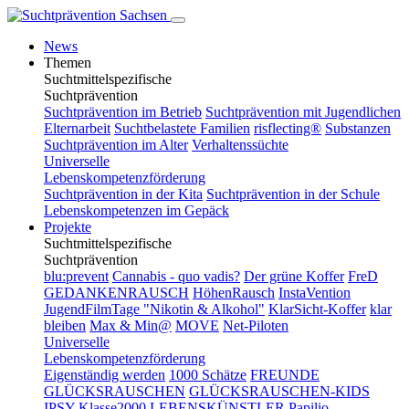
News
Themen
Suchtmittelspezifische
Suchtprävention
Suchtprävention im Betrieb
Suchtprävention mit Jugendlichen
Elternarbeit
Suchtbelastete Familien
risflecting®
Substanzen
Suchtprävention im Alter
Verhaltenssüchte
Universelle
Lebenskompetenzförderung
Suchtprävention in der Kita
Suchtprävention in der Schule
Lebenskompetenzen im Gepäck
Projekte
Suchtmittelspezifische
Suchtprävention
blu:prevent
Cannabis - quo vadis?
Der grüne Koffer
FreD
GEDANKENRAUSCH
HöhenRausch
InstaVention
JugendFilmTage "Nikotin & Alkohol"
KlarSicht-Koffer
klar
bleiben
Max & Min@
MOVE
Net-Piloten
Universelle
Lebenskompetenzförderung
Eigenständig werden
1000 Schätze
FREUNDE
GLÜCKSRAUSCHEN
GLÜCKSRAUSCHEN-KIDS
IPSY
Klasse2000
LEBENSKÜNSTLER
Papilio