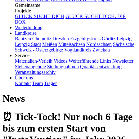
Gemeinsame
Projekte
GLÜCK SUCHT DICH
GLÜCK SUCHT DICH. DIE
BOX
Weiterbildung
Landkreise
Bautzen
Chemnitz
Dresden
Erzgebirgskreis
Görlitz
Leipzig
Leipzig Stadt
Meißen
Mittelsachsen
Nordsachsen
Sächsische
Schweiz - Osterzgebirge
Vogtlandkreis
Zwickau
Service
Materialien-Verleih
Videos
Weiterführende Links
Newsletter
Stellenangebote
Stellungnahmen
Qualitätsentwicklung
Veranstaltungsarchiv
Über uns
Kontakt
Team
Träger
News
⏰ Tick-Tock! Nur noch 6 Tage
bis zum ersten Start von