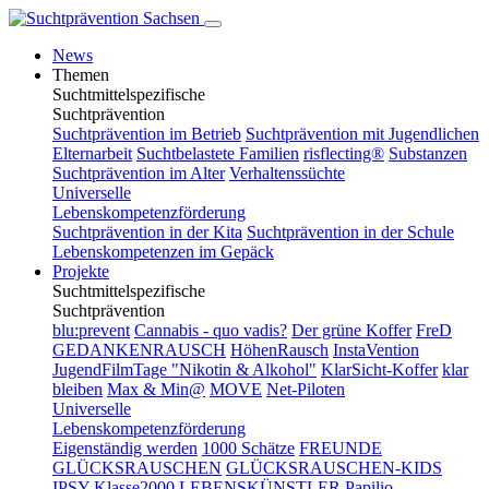
News
Themen
Suchtmittelspezifische
Suchtprävention
Suchtprävention im Betrieb
Suchtprävention mit Jugendlichen
Elternarbeit
Suchtbelastete Familien
risflecting®
Substanzen
Suchtprävention im Alter
Verhaltenssüchte
Universelle
Lebenskompetenzförderung
Suchtprävention in der Kita
Suchtprävention in der Schule
Lebenskompetenzen im Gepäck
Projekte
Suchtmittelspezifische
Suchtprävention
blu:prevent
Cannabis - quo vadis?
Der grüne Koffer
FreD
GEDANKENRAUSCH
HöhenRausch
InstaVention
JugendFilmTage "Nikotin & Alkohol"
KlarSicht-Koffer
klar
bleiben
Max & Min@
MOVE
Net-Piloten
Universelle
Lebenskompetenzförderung
Eigenständig werden
1000 Schätze
FREUNDE
GLÜCKSRAUSCHEN
GLÜCKSRAUSCHEN-KIDS
IPSY
Klasse2000
LEBENSKÜNSTLER
Papilio