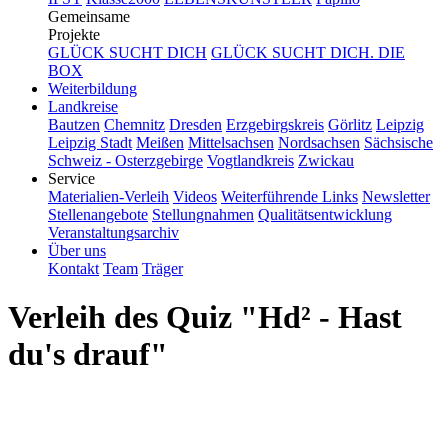
Gemeinsame
Projekte
GLÜCK SUCHT DICH
GLÜCK SUCHT DICH. DIE
BOX
Weiterbildung
Landkreise
Bautzen
Chemnitz
Dresden
Erzgebirgskreis
Görlitz
Leipzig
Leipzig Stadt
Meißen
Mittelsachsen
Nordsachsen
Sächsische
Schweiz - Osterzgebirge
Vogtlandkreis
Zwickau
Service
Materialien-Verleih
Videos
Weiterführende Links
Newsletter
Stellenangebote
Stellungnahmen
Qualitätsentwicklung
Veranstaltungsarchiv
Über uns
Kontakt
Team
Träger
Verleih des Quiz "Hd² - Hast
du's drauf"