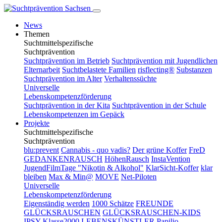
News
Themen
Suchtmittelspezifische
Suchtprävention
Suchtprävention im Betrieb
Suchtprävention mit Jugendlichen
Elternarbeit
Suchtbelastete Familien
risflecting®
Substanzen
Suchtprävention im Alter
Verhaltenssüchte
Universelle
Lebenskompetenzförderung
Suchtprävention in der Kita
Suchtprävention in der Schule
Lebenskompetenzen im Gepäck
Projekte
Suchtmittelspezifische
Suchtprävention
blu:prevent
Cannabis - quo vadis?
Der grüne Koffer
FreD
GEDANKENRAUSCH
HöhenRausch
InstaVention
JugendFilmTage "Nikotin & Alkohol"
KlarSicht-Koffer
klar
bleiben
Max & Min@
MOVE
Net-Piloten
Universelle
Lebenskompetenzförderung
Eigenständig werden
1000 Schätze
FREUNDE
GLÜCKSRAUSCHEN
GLÜCKSRAUSCHEN-KIDS
IPSY
Klasse2000
LEBENSKÜNSTLER
Papilio