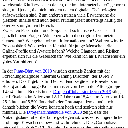
wachsende Kluft zwischen denen, die im „Internetzeitalter“ geboren
sind, und jenen, die nicht mit den neuen digitalen Technologien
aufgewachsen sind. Zum anderen nutzen viele Erwachsene die
gleichen Inhalte und auch deren Nutzungszeit übersteigt häufig die
Grenze zum grünen Bereich.
Zwischen Faszination und Sorge stellt sich unsere Gesellschaft
gänzlich neue Fragen: Wie leben wir in dieser global vernetzten
Generation? Wie gehen wir mit Informationen um? Wahren wir die
Privatsphäre? Was bedeutet Identität für junge Menschen, die
Online-Profile und Avatare haben? Welche Chancen und Risiken
ergeben sich für die Gesellschaft? Wie kann ich als Erwachsener ein
gutes Vorbild sein?
In der
Pinta-Diari von 2013
wurden erstmals Zahlen mit der
Forschungsdiagnose "Internet Gaming Disorder" des DSM V
erhoben. Das Ergebnis für Deutschland zeigte eine Prävalenz in
Bezug auf abhängige Konsummuster von 1% in der Altersgruppe
14-64 Jahren. Bereits in der
Drogenaffinitätsstudie von 2019
stieg
die Prävalenz im Alter von 12-17 Jahren auf 8,4%, im Alter von 18-
25 Jahren auf 5,5%. Innerhalb der Coronapandemie und auch
danach blieben die Werte konstant hoch und senkten sich nur
minimal. Die
Drogenaffintätstudie von 2023
zeigt, dass die
Nutzungsdauer über die Jahre gestiegen ist, was selbst Jugendliche
und junge Erwachsene bewusst wahrnehmen. Die „Compulsive
Internet Use Scale“ (CIUS) zeigt das Ausmaß der internetbezogenen