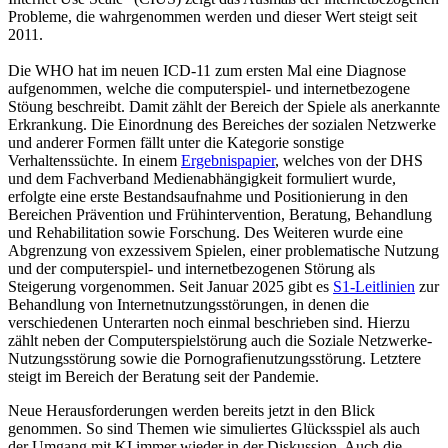
Probleme, die wahrgenommen werden und dieser Wert steigt seit
2011.
Die WHO hat im neuen ICD-11 zum ersten Mal eine Diagnose
aufgenommen, welche die computerspiel- und internetbezogene
Stöung beschreibt. Damit zählt der Bereich der Spiele als anerkannte
Erkrankung. Die Einordnung des Bereiches der sozialen Netzwerke
und anderer Formen fällt unter die Kategorie sonstige
Verhaltenssüchte. In einem
Ergebnispapier
, welches von der DHS
und dem Fachverband Medienabhängigkeit formuliert wurde,
erfolgte eine erste Bestandsaufnahme und Positionierung in den
Bereichen Prävention und Frühintervention, Beratung, Behandlung
und Rehabilitation sowie Forschung. Des Weiteren wurde eine
Abgrenzung von exzessivem Spielen, einer problematische Nutzung
und der computerspiel- und internetbezogenen Störung als
Steigerung vorgenommen. Seit Januar 2025 gibt es
S1-Leitlinien
zur
Behandlung von Internetnutzungsstörungen, in denen die
verschiedenen Unterarten noch einmal beschrieben sind. Hierzu
zählt neben der Computerspielstörung auch die Soziale Netzwerke-
Nutzungsstörung sowie die Pornografienutzungsstörung. Letztere
steigt im Bereich der Beratung seit der Pandemie.
Neue Herausforderungen werden bereits jetzt in den Blick
genommen. So sind Themen wie simuliertes Glücksspiel als auch
der Umgang mit KI immer wieder in der Diskussion. Auch die