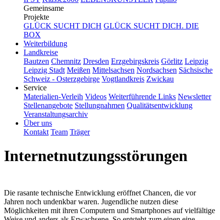
Gemeinsame
Projekte
GLÜCK SUCHT DICH
GLÜCK SUCHT DICH. DIE
BOX
Weiterbildung
Landkreise
Bautzen
Chemnitz
Dresden
Erzgebirgskreis
Görlitz
Leipzig
Leipzig Stadt
Meißen
Mittelsachsen
Nordsachsen
Sächsische
Schweiz - Osterzgebirge
Vogtlandkreis
Zwickau
Service
Materialien-Verleih
Videos
Weiterführende Links
Newsletter
Stellenangebote
Stellungnahmen
Qualitätsentwicklung
Veranstaltungsarchiv
Über uns
Kontakt
Team
Träger
Internetnutzungsstörungen
Die rasante technische Entwicklung eröffnet Chancen, die vor
Jahren noch undenkbar waren. Jugendliche nutzen diese
Möglichkeiten mit ihren Computern und Smartphones auf vielfältige
Weise und anders als Erwachsene. So entsteht zum einen eine