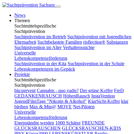
News
Themen
Suchtmittelspezifische
Suchtprävention
Suchtprävention im Betrieb
Suchtprävention mit Jugendlichen
Elternarbeit
Suchtbelastete Familien
risflecting®
Substanzen
Suchtprävention im Alter
Verhaltenssüchte
Universelle
Lebenskompetenzförderung
Suchtprävention in der Kita
Suchtprävention in der Schule
Lebenskompetenzen im Gepäck
Projekte
Suchtmittelspezifische
Suchtprävention
blu:prevent
Cannabis - quo vadis?
Der grüne Koffer
FreD
GEDANKENRAUSCH
HöhenRausch
InstaVention
JugendFilmTage "Nikotin & Alkohol"
KlarSicht-Koffer
klar
bleiben
Max & Min@
MOVE
Net-Piloten
Universelle
Lebenskompetenzförderung
Eigenständig werden
1000 Schätze
FREUNDE
GLÜCKSRAUSCHEN
GLÜCKSRAUSCHEN-KIDS
IPSY
Klasse2000
LEBENSKÜNSTLER
Papilio