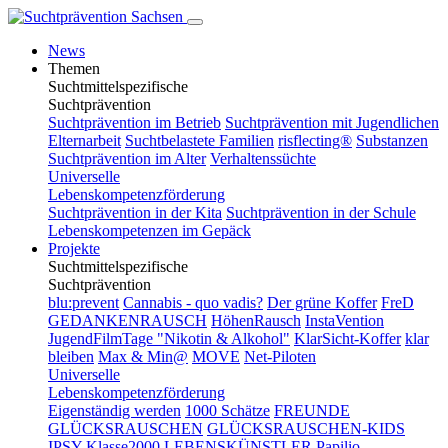
News
Themen
Suchtmittelspezifische
Suchtprävention
Suchtprävention im Betrieb
Suchtprävention mit Jugendlichen
Elternarbeit
Suchtbelastete Familien
risflecting®
Substanzen
Suchtprävention im Alter
Verhaltenssüchte
Universelle
Lebenskompetenzförderung
Suchtprävention in der Kita
Suchtprävention in der Schule
Lebenskompetenzen im Gepäck
Projekte
Suchtmittelspezifische
Suchtprävention
blu:prevent
Cannabis - quo vadis?
Der grüne Koffer
FreD
GEDANKENRAUSCH
HöhenRausch
InstaVention
JugendFilmTage "Nikotin & Alkohol"
KlarSicht-Koffer
klar
bleiben
Max & Min@
MOVE
Net-Piloten
Universelle
Lebenskompetenzförderung
Eigenständig werden
1000 Schätze
FREUNDE
GLÜCKSRAUSCHEN
GLÜCKSRAUSCHEN-KIDS
IPSY
Klasse2000
LEBENSKÜNSTLER
Papilio