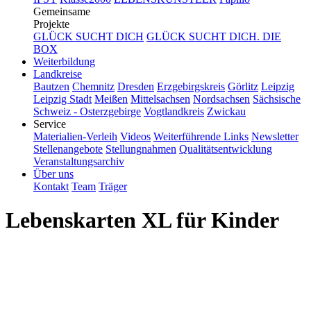
Gemeinsame
Projekte
GLÜCK SUCHT DICH
GLÜCK SUCHT DICH. DIE
BOX
Weiterbildung
Landkreise
Bautzen
Chemnitz
Dresden
Erzgebirgskreis
Görlitz
Leipzig
Leipzig Stadt
Meißen
Mittelsachsen
Nordsachsen
Sächsische
Schweiz - Osterzgebirge
Vogtlandkreis
Zwickau
Service
Materialien-Verleih
Videos
Weiterführende Links
Newsletter
Stellenangebote
Stellungnahmen
Qualitätsentwicklung
Veranstaltungsarchiv
Über uns
Kontakt
Team
Träger
Lebenskarten XL für Kinder