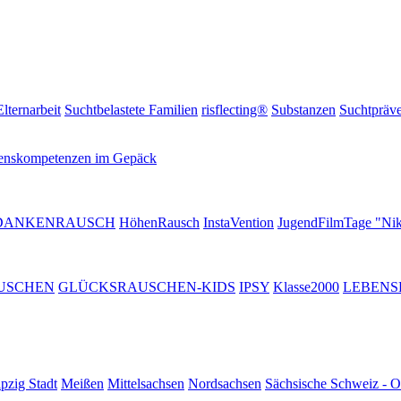
Elternarbeit
Suchtbelastete Familien
risflecting®
Substanzen
Suchtpräve
enskompetenzen im Gepäck
DANKENRAUSCH
HöhenRausch
InstaVention
JugendFilmTage "Nik
USCHEN
GLÜCKSRAUSCHEN-KIDS
IPSY
Klasse2000
LEBENS
pzig Stadt
Meißen
Mittelsachsen
Nordsachsen
Sächsische Schweiz - O