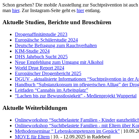
Schon gesehen? Die mobile Ausstellung zur Suchtprävention ist a
man
hier
. Zur Instagram-Seite geht es
hier
entlang.
Aktuelle Studien, Berichte und Broschüren
Drogenaffinitätstudie 2023
Europäische Schülerstudie 2024
Deutsche Befragung zum Rauchverhalten
KIM-Studie 2024
DHS Jahrbuch Sucht 2025
Neue Empfehlung zum Umgang mit Alkohol
World Drug Report 2024
Europäischer Drogenbericht 2025
DGUV - aktualisierte Informationen “Suchtprävention in der A
Handbuch “Substanzkonsum im pflegerischen Alltag” der Drog
Leitfaden “Cannabis im Arbeitsplatz”
“Lachen bis zur Bewusstlosigkeit” - Medienprojekt Wuppertal
Aktuelle Weiterbildungen
Onlineworkshop “Suchtbelastete Familien - Kinder ganzheitlich
Onlineworkshop “Suchtbelastete Familien - mit Eltern über 
Methodenseminar “ Lebenskompetenzen im Gepäck”
| 10.09.2
MOVE für Eltern
| 10. - 12.09.2025 in Radebeul