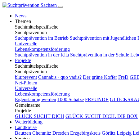
News
Themen
Suchtmittelspezifische
Suchtprävention
Suchtprävention im Betrieb
Suchtprävention mit Jugendlichen
Universelle
Lebenskompetenzförderung
Suchtprävention in der Kita
Suchtprävention in der Schule
Leb
Projekte
Suchtmittelspezifische
Suchtprävention
blu:prevent
Cannabis - quo vadis?
Der grüne Koffer
FreD
GE
Net-Piloten
Universelle
Lebenskompetenzförderung
Eigenständig werden
1000 Schätze
FREUNDE
GLÜCKSRA
Gemeinsame
Projekte
GLÜCK SUCHT DICH
GLÜCK SUCHT DICH. DIE BOX
Weiterbildung
Landkreise
Bautzen
Chemnitz
Dresden
Erzgebirgskreis
Görlitz
Leipzig
Lei
Service