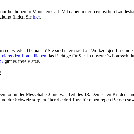
dinationen in München statt. Mit dabei in der bayerischen Landeshau
altung finden Sie
hier
.
mmer wieder Thema ist? Sie sind interessiert an Werkzeugen für eine 
umierenden Jugendlichen
das Richtige für Sie. In unserer 3-Tagesschu
25
gibt es freie Plätze.
g
ention in der Messehalle 2 und war Teil des 18. Deutschen Kinder- und
d der Schweiz sorgten über die drei Tage für einen regen Betrieb so