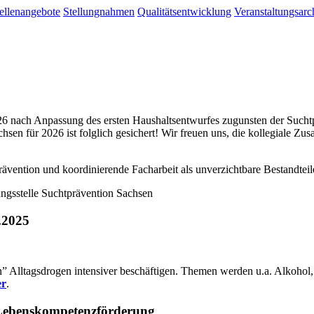
ellenangebote
Stellungnahmen
Qualitätsentwicklung
Veranstaltungsarc
26 nach Anpassung des ersten Haushaltsentwurfes zugunsten der Suchtpr
hsen für 2026 ist folglich gesichert! Wir freuen uns, die kollegiale Z
rävention und koordinierende Facharbeit als unverzichtbare Bestandtei
gsstelle Suchtprävention Sachsen
.2025
en” Alltagsdrogen intensiver beschäftigen. Themen werden u.a. Alko
er
.
ebenskompetenzförderung